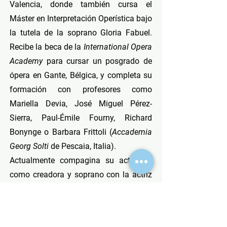
Valencia, donde también cursa el
Máster en Interpretación Operística bajo
la tutela de la soprano Gloria Fabuel.
Recibe la beca de la
International Opera
Academy
para cursar un posgrado de
ópera en Gante, Bélgica, y completa su
formación con profesores como
Mariella Devia, José Miguel Pérez-
Sierra, Paul-Émile Fourny, Richard
Bonynge o Barbara Frittoli (
Accademia
Georg Solti
de Pescaia, Italia).
Actualmente compagina su actividad
como creadora y soprano con la actriz
y músico. Forma parte de
Vive Molière
y
Tebanas
de la compañía Ay Teatro, con
temporadas en el Teatro de la Abadía y